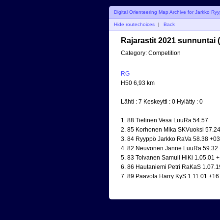
Digital Orienteering Map Archive for Jarkko Ry
Hide routechoices
|
Back
Rajarastit 2021 sunnuntai 
Category:
Competition
RG
H50 6,93 km
Lähti : 7 Keskeytti : 0 Hylätty : 0
1. 88 Tielinen Vesa LuuRa 54.57
2. 85 Korhonen Mika SKVuoksi 57.2
3. 84 Ryyppö Jarkko RaVa 58.38 +03
4. 82 Neuvonen Janne LuuRa 59.32
5. 83 Toivanen Samuli HiKi 1.05.01 
6. 86 Hautaniemi Petri RaKaS 1.07.1
7. 89 Paavola Harry KyS 1.11.01 +16