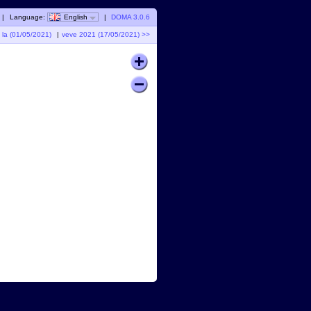
|
Language:
English
|
DOMA 3.0.6
1 la (01/05/2021)
|
veve 2021 (17/05/2021) >>