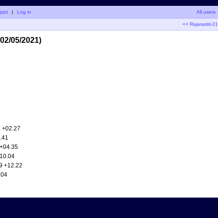
yppö
|
Log in
All users
<< Rajarastit-2
(02/05/2021)
4 +02.27
.41
 +04.35
+10.04
9 +12.22
.04