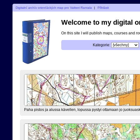
Digitalní archív orienťáckých map pro Valtteri Rantala
|
Přihlásit
Welcome to my digital o
On this site I will publish maps, courses and r
Kategorie:
Paha pistos ja alussa kävellen, lopussa pystyi ottamaan jo juoksuask