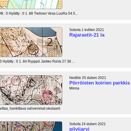
i : 0 Hylätty : 0 1. 88 Tielinen Vesa LuuRa 54.5...
Sobota 1 květen 2021
Rajarastit-21 la
 0 Hylätty : 0 1. 84 Ryyppö Jarkko RaVa 27.38 ...
Neděle 25 duben 2021
Pörröisten koirien parkkis
Minna
arttaa, hankittava vahvemmat okulaarit.
Sobota 24 duben 2021
pilvijarvi