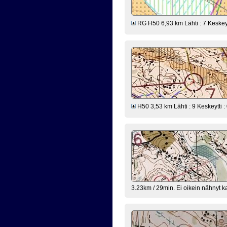
RG H50 6,93 km Lähti : 7 Keskeytt
H50 3,53 km Lähti : 9 Keskeytti :
3.23km / 29min. Ei oikein nähnyt k