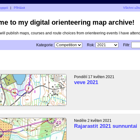
Ryyppö
|
Přihlásit
Všichni uži
e to my digital orienteering map archive!
I will publish maps, courses and route choices from orienteering events I have atten
Kategorie:
Rok:
Filtr:
Pondělí 17 květen 2021
veve 2021
Neděle 2 květen 2021
Rajarastit 2021 sunnuntai