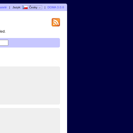
vatelé
|
Jazyk:
Česky
|
DOMA 3.0.6
ded.