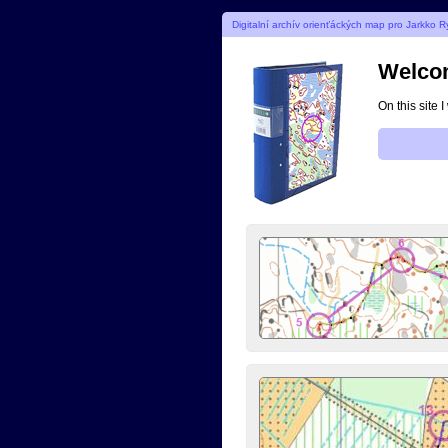
Digitalní archív orienťáckých map pro Jarkko 
Welcom
On this site 