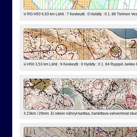
RG H50 6,93 km Lähti : 7 Keskeytti : 0 Hylätty : 0 1. 88 Tielinen Ve
H50 3,53 km Lähti : 9 Keskeytti : 0 Hylätty : 0 1. 84 Ryyppö Jarkko 
3.23km / 29min. Ei oikein nähnyt karttaa, hankittava vahvemmat okula