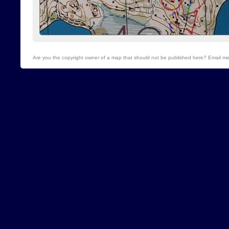
Are you the copyright owner of a map that should not be published here? Email me