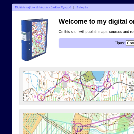
Digitális tájfutó térképtár - Jarkko Ryyppö
|
Belépés
Welcome to my digital o
On this site I will publish maps, courses and r
Típus: