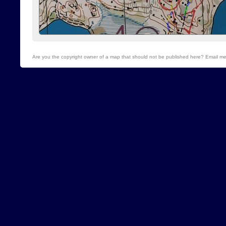
Are you the copyright owner of a map that should not be published here? Email me